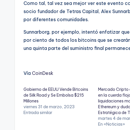
Como tal, tal vez sea mejor ver este evento c
socio fundador de Tetras Capital, Alex Sunnar
por diferentes comunidades.
Sunnarborg, por ejemplo, intentó enfatizar que 
por ciento de todos los bitcoins que se crearán
una quinta parte del suministro final permanec
Vía
CoinDesk
Gobierno de EEUU Vende Bitcoins
Mercado Cripto e
de Silk Road y Se Embolsa $215
en la cuerda floj
Millones
liquidaciones m
viernes 31 de marzo, 2023
Ethereum y duda
Entrada similar
Estratégica de 
martes 4 de ma
En «Noticias»