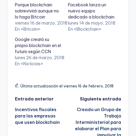
Porque blockchain
Facebook lanza un
sobrevivirá aunque no
nuevo equipo
lo haga Bitcoin
dedicado a blockchain
viernes 16 de marzo, 2018
lunes 14 de mayo, 2018
En «Bitcoin»
En «Blockchain»
Google creará su
propio blockchain en el
futuro según CCN
lunes 26 de marzo, 2018
En «Noticias»
Última actualización el viernes 16 de febrero, 2018
Navegación
Entrada anterior
Siguiente entrada
Incentivos fiscales
Creado un Grupo de
de
para las empresas
Trabajo
que usen blockchain
Interministerial para
entradas
elaborar el Plan para
impulsar la